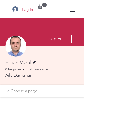
Log In
Diğer Eylemler
Takip Et
Yazar
Ercan Vural
0 Takipçiler
0 Takip edilenler
Aile Danışmanı