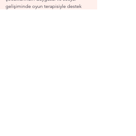
gelişiminde oyun terapisiyle destek 
sunuyoruz. Çocuğunuzun içsel 
dünyasını anlamak ve ona uygun 
rehberlik sağlamak için uzman 
ekibimizle yanınızdayız.
Hepsini Gör
Son Yazılar