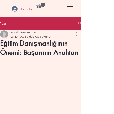
Log In
Yazı
ailedanismaniercan
24 Eki 2024
2 dakikada okunur
Eğitim Danışmanlığının
Önemi: Başarının Anahtarı