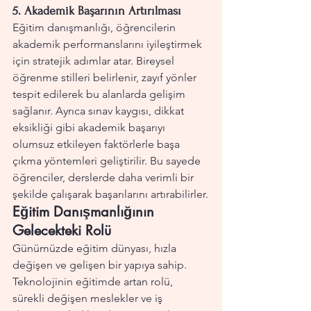
5. 
Akademik Başarının Artırılması
Eğitim danışmanlığı, öğrencilerin 
akademik performanslarını iyileştirmek 
için stratejik adımlar atar. Bireysel 
öğrenme stilleri belirlenir, zayıf yönler 
tespit edilerek bu alanlarda gelişim 
sağlanır. Ayrıca sınav kaygısı, dikkat 
eksikliği gibi akademik başarıyı 
olumsuz etkileyen faktörlerle başa 
çıkma yöntemleri geliştirilir. Bu sayede 
öğrenciler, derslerde daha verimli bir 
şekilde çalışarak başarılarını artırabilirler.
Eğitim Danışmanlığının 
Gelecekteki Rolü
Günümüzde eğitim dünyası, hızla 
değişen ve gelişen bir yapıya sahip. 
Teknolojinin eğitimde artan rolü, 
sürekli değişen meslekler ve iş 