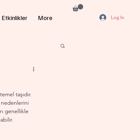
Etkinlikler
More
Log In
temel taşıdır. 
 nedenlerini 
ı genellikle 
bilir.