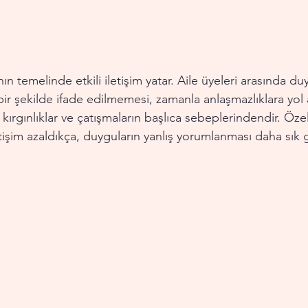
ının temelinde etkili iletişim yatar. Aile üyeleri arasında du
r şekilde ifade edilmemesi, zamanla anlaşmazlıklara yol aç
 kırgınlıklar ve çatışmaların başlıca sebeplerindendir. Özel
tişim azaldıkça, duyguların yanlış yorumlanması daha sık g