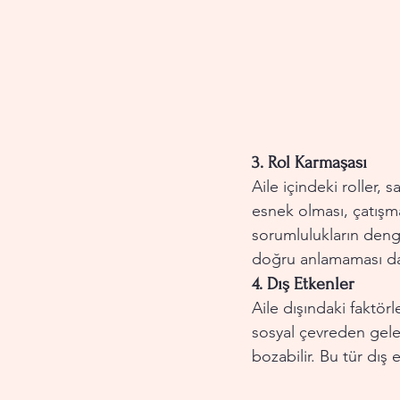
3. 
Rol Karmaşası
Aile içindeki roller, s
esnek olması, çatışmal
sorumlulukların denges
doğru anlamaması da ç
4. 
Dış Etkenler
Aile dışındaki faktörle
sosyal çevreden gelen
bozabilir. Bu tür dış e