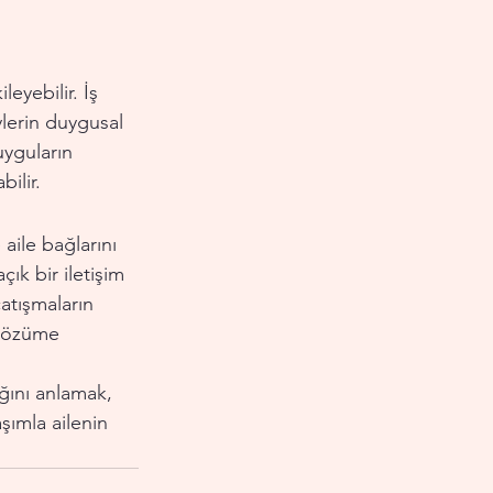
eyebilir. İş 
ylerin duygusal 
uyguların 
ilir.
aile bağlarını 
ık bir iletişim 
atışmaların 
 çözüme 
ğını anlamak, 
şımla ailenin 