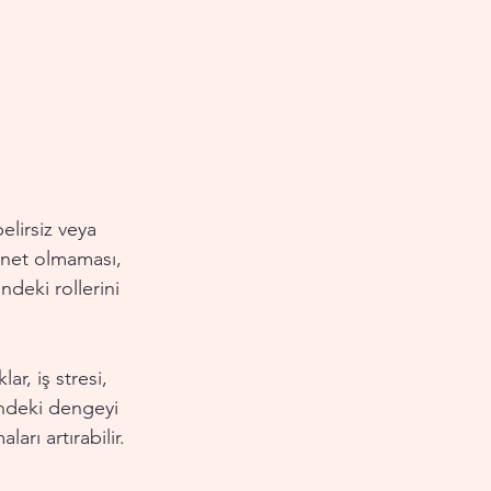
belirsiz veya 
n net olmaması, 
ndeki rollerini 
ar, iş stresi, 
indeki dengeyi 
ları artırabilir.