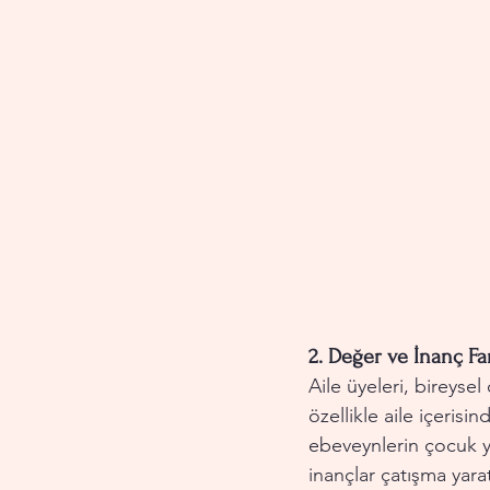
2. 
Değer ve İnanç Fark
Aile üyeleri, bireysel 
özellikle aile içerisi
ebeveynlerin çocuk ye
inançlar çatışma yarat