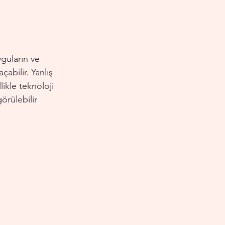
yguların ve 
abilir. Yanlış 
likle teknoloji 
örülebilir