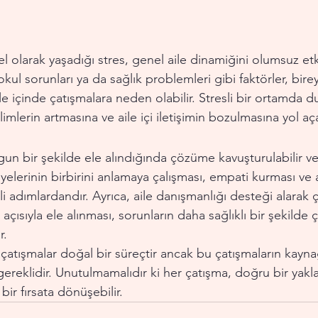
el olarak yaşadığı stres, genel aile dinamiğini olumsuz etkil
okul sorunları ya da sağlık problemleri gibi faktörler, bire
e içinde çatışmalara neden olabilir. Stresli bir ortamda d
mlerin artmasına ve aile içi iletişimin bozulmasına yol açab
ygun bir şekilde ele alındığında çözüme kavuşturulabilir ve 
üyelerinin birbirini anlamaya çalışması, empati kurması ve aç
i adımlardandır. Ayrıca, aile danışmanlığı desteği alarak ç
 açısıyla ele alınması, sorunların daha sağlıklı bir şekilde
r.
i çatışmalar doğal bir süreçtir ancak bu çatışmaların kayna
reklidir. Unutulmamalıdır ki her çatışma, doğru bir yakla
n bir fırsata dönüşebilir.