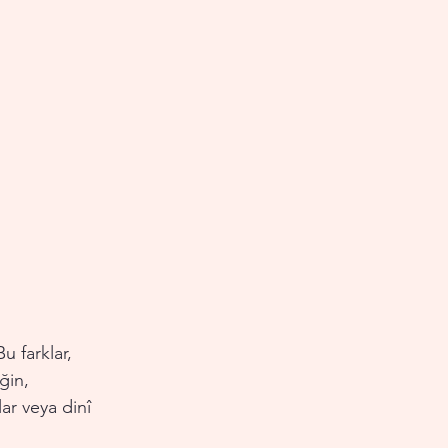
u farklar, 
ğin, 
ar veya dinî 